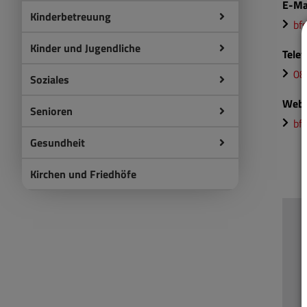
E-Ma
Kinderbetreuung
bf
Kinder und Jugendliche
Tele
08
Soziales
Webs
Senioren
bf
Gesundheit
Kirchen und Friedhöfe