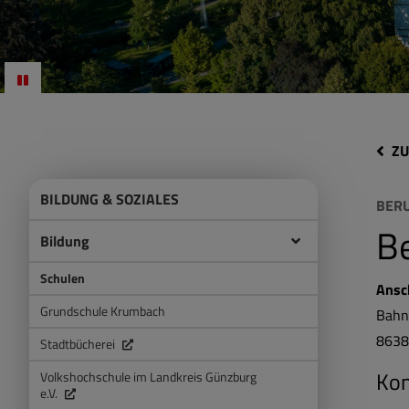
ZU
BILDUNG & SOZIALES
BERU
Be
Bildung
Schulen
Ansc
Grundschule Krumbach
Bahn
863
Stadtbücherei
Kon
Volkshochschule im Landkreis Günzburg
e.V.