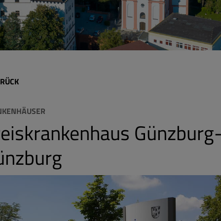
RÜCK
NKENHÄUSER
reiskrankenhaus Günzburg-
ünzburg