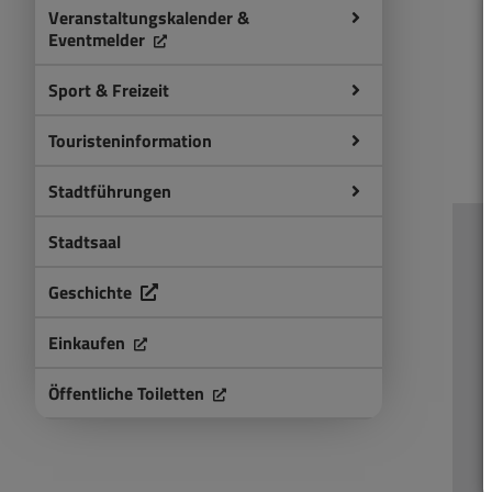
Veranstaltungskalender &
Eventmelder
Sport & Freizeit
Touristeninformation
Stadtführungen
Stadtsaal
Geschichte
Einkaufen
Öffentliche Toiletten