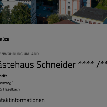
RÜCK
IENWOHNUNG UMLAND
stehaus Schneider **** /*
hrift
lenweg 1
45
Haselbach
taktinformationen