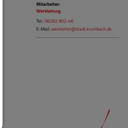
Mitarbeiter:
Werkleitung
Tel.:
08282 902-46
E-Mail:
werkleiter@stadt.krumbach.de