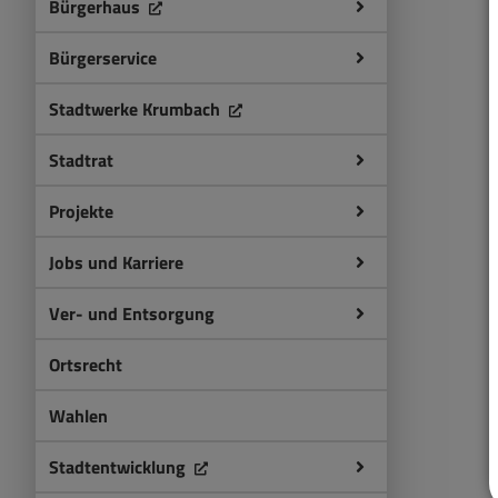
Bürgerhaus
Bürgerservice
Stadtwerke Krumbach
Stadtrat
Projekte
Jobs und Karriere
Ver- und Entsorgung
Ortsrecht
Wahlen
Stadtentwicklung