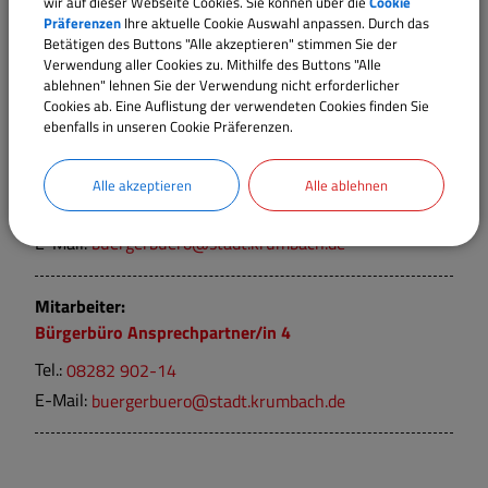
wir auf dieser Webseite Cookies. Sie können über die
Cookie
Bürgerbüro Ansprechpartner/in 2
Präferenzen
Ihre aktuelle Cookie Auswahl anpassen. Durch das
Betätigen des Buttons "Alle akzeptieren" stimmen Sie der
Tel.:
08282 902-12
Verwendung aller Cookies zu. Mithilfe des Buttons "Alle
E-Mail:
buergerbuero@stadt.krumbach.de
ablehnen" lehnen Sie der Verwendung nicht erforderlicher
Cookies ab. Eine Auflistung der verwendeten Cookies finden Sie
ebenfalls in unseren Cookie Präferenzen.
Mitarbeiter:
Bürgerbüro Ansprechpartner/in 3
Alle akzeptieren
Alle ablehnen
Tel.:
08282 902-13
E-Mail:
buergerbuero@stadt.krumbach.de
Mitarbeiter:
Bürgerbüro Ansprechpartner/in 4
Tel.:
08282 902-14
E-Mail:
buergerbuero@stadt.krumbach.de