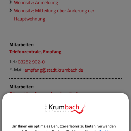
Wohnsitz; Anmeldung
Wohnsitz; Mitteilung über Änderung der
Hauptwohnung
Mitarbeiter:
Telefonzentrale, Empfang
Tel.:
08282 902-0
E-Mail:
empfang@stadt.krumbach.de
Mitarbeiter:
Bürgerbüro Ansprechpartner/in 1
Tel.:
08282 902-11
E-Mail:
buergerbuero@stadt.krumbach.de
Um Ihnen ein optimales Benutzererlebnis zu bieten, verwenden
Mitarbeiter: