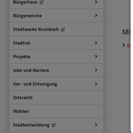
Bürgerhaus
Bürgerservice
Stadtwerke Krumbach
Mit
Stadtrat
Ba
Projekte
Jobs und Karriere
Ver- und Entsorgung
Ortsrecht
Wahlen
Stadtentwicklung