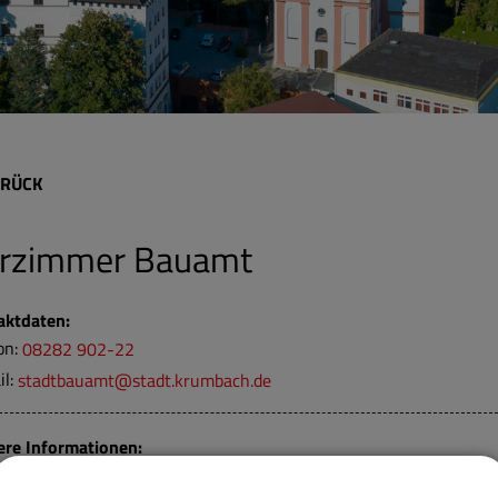
RÜCK
rzimmer Bauamt
aktdaten:
on:
08282 902-22
il:
stadtbauamt@stadt.krumbach.de
ere Informationen:
er:
003