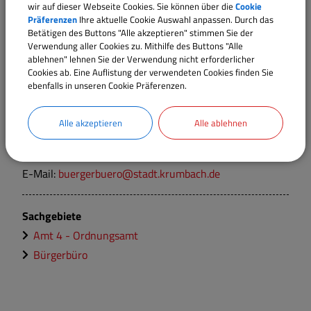
wir auf dieser Webseite Cookies. Sie können über die
Cookie
Ansprechpartner:
Präferenzen
Ihre aktuelle Cookie Auswahl anpassen. Durch das
Bürgerbüro Ansprechpartner/in 2
Betätigen des Buttons "Alle akzeptieren" stimmen Sie der
Verwendung aller Cookies zu. Mithilfe des Buttons "Alle
Tel.:
08282 902-12
ablehnen" lehnen Sie der Verwendung nicht erforderlicher
E-Mail:
buergerbuero@stadt.krumbach.de
Cookies ab. Eine Auflistung der verwendeten Cookies finden Sie
ebenfalls in unseren Cookie Präferenzen.
Ansprechpartner:
Alle akzeptieren
Alle ablehnen
Bürgerbüro Ansprechpartner/in 1
Tel.:
08282 902-11
E-Mail:
buergerbuero@stadt.krumbach.de
Sachgebiete
Amt 4 - Ordnungsamt
Bürgerbüro