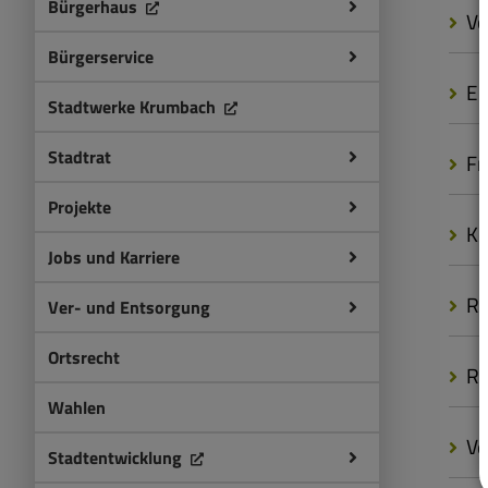
Bürgerhaus
Vo
Bürgerservice
Er
Stadtwerke Krumbach
Stadtrat
Fr
Projekte
Ko
Jobs und Karriere
Re
Ver- und Entsorgung
Ortsrecht
Re
Wahlen
Ve
Stadtentwicklung