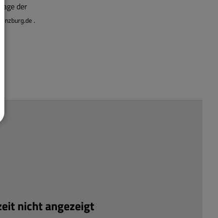
page der
uenzburg.de .
it nicht angezeigt