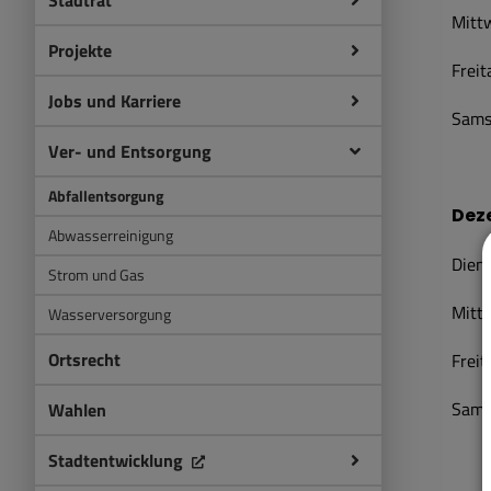
Stadtrat
Mittw
Projekte
Freit
Jobs und Karriere
Samst
Ver- und Entsorgung
Abfallentsorgung
Dez
Abwasserreinigung
Diens
Strom und Gas
Mitt
Wasserversorgung
Ortsrecht
Freit
Samst
Wahlen
Stadtentwicklung