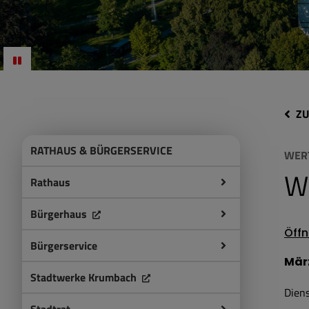
ZU
RATHAUS & BÜRGERSERVICE
WER
W
Rathaus
Bürgerhaus
Öffn
Bürgerservice
Mär
Stadtwerke Krumbach
Diens