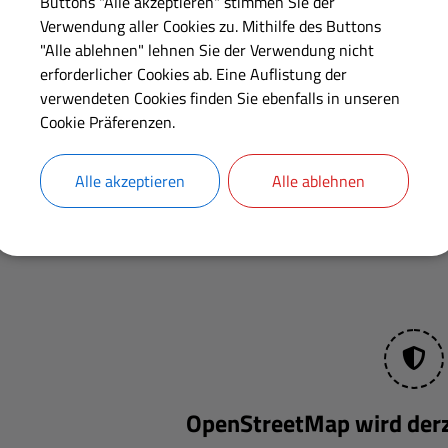
Buttons "Alle akzeptieren" stimmen Sie der
ben ohne Gewähr! Nähere Informationen finden Sie auf der Home
Verwendung aller Cookies zu. Mithilfe des Buttons
abfallwirtschaft des Landkreis Günzburg unter www.
kaw.landkreis-g
"Alle ablehnen" lehnen Sie der Verwendung nicht
erforderlicher Cookies ab. Eine Auflistung der
verwendeten Cookies finden Sie ebenfalls in unseren
Cookie Präferenzen.
Alle akzeptieren
Alle ablehnen
OpenStreetMap wird derze