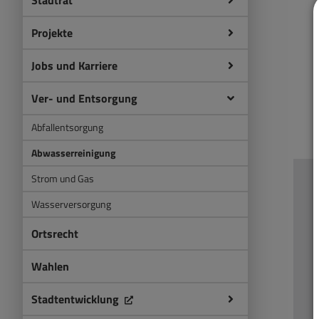
Stadtrat
Projekte
Jobs und Karriere
Ver- und Entsorgung
Abfallentsorgung
Abwasserreinigung
Strom und Gas
Wasserversorgung
Ortsrecht
Wahlen
Stadtentwicklung