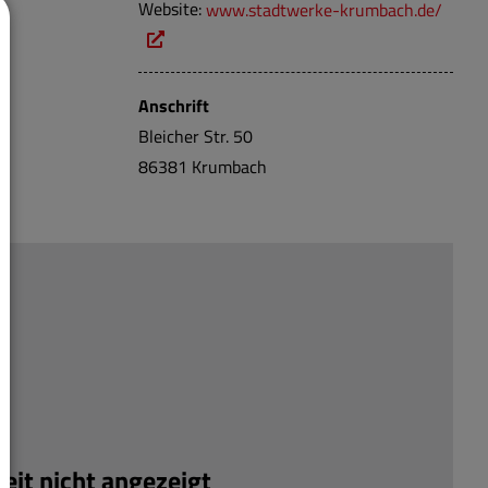
Website:
www.stadtwerke-krumbach.de/
Anschrift
Bleicher Str. 50
86381
Krumbach
it nicht angezeigt