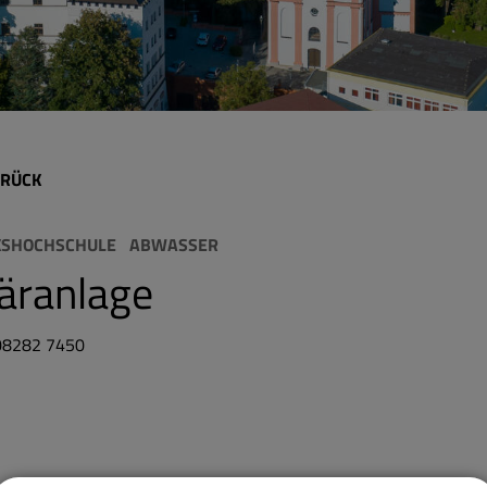
RÜCK
KSHOCHSCHULE
ABWASSER
äranlage
 08282 7450