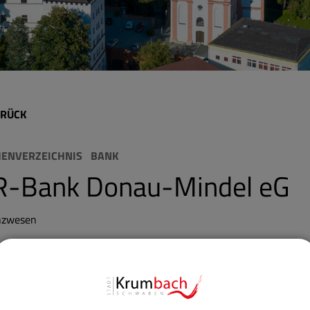
RÜCK
MENVERZEICHNIS
BANK
R-Bank Donau-Mindel eG
nzwesen
tinstitut