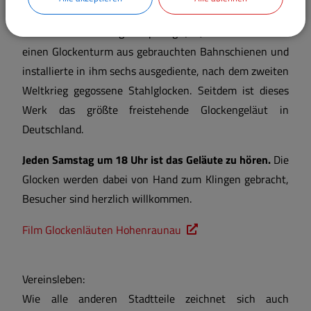
In den Jahren 1996 bis 1998 errichtete der
Hohenraunauer Bürger Dipl.-Ing. (FH) Adolf Heuschmid
einen Glockenturm aus gebrauchten Bahnschienen und
installierte in ihm sechs ausgediente, nach dem zweiten
Weltkrieg gegossene Stahlglocken. Seitdem ist dieses
Werk das größte freistehende Glockengeläut in
Deutschland.
Jeden Samstag um 18 Uhr ist das Geläute zu hören.
Die
Glocken werden dabei von Hand zum Klingen gebracht,
Besucher sind herzlich willkommen.
Film Glockenläuten Hohenraunau
Vereinsleben:
Wie alle anderen Stadtteile zeichnet sich auch