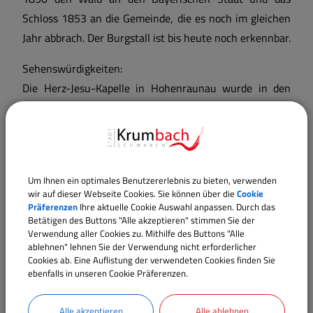
Schloss 1853 an die Gemeinde, die es noch im gleichen
Jahr abbrach. Der Burgstall ist bis heute noch erkennbar.
Sehenswürdigkeiten:
Die Herz-Jesu-Kapelle in Hohenraunau wurde in den
Jahre 1705/1706 errichtet. Der Kapellenbau gehörte
ursprünglich zur Schlossanlage, von der westlich der
Kapelle Spuren (z. B. der Graben) noch deutlich sichtbar
sind. Von der ursprünglichen Ausstattung sind eine
Um Ihnen ein optimales Benutzererlebnis zu bieten, verwenden
Ölberggruppe im barocken Stil und zwei Gemälde
wir auf dieser Webseite Cookies. Sie können über die
Cookie
erhalten. Der Altar ist im "Neurokokostil" gehalten und
Präferenzen
Ihre aktuelle Cookie Auswahl anpassen. Durch das
Betätigen des Buttons "Alle akzeptieren" stimmen Sie der
wurde in den Jahren 1902/1903 vom Krumbacher Maler
Verwendung aller Cookies zu. Mithilfe des Buttons "Alle
und Bildhauer Josef Hilber geschaffen. Die Herz-Jesu-
ablehnen" lehnen Sie der Verwendung nicht erforderlicher
Cookies ab. Eine Auflistung der verwendeten Cookies finden Sie
Statue stammt vom Krumbacher Bildhauer M. Bosch.
ebenfalls in unseren Cookie Präferenzen.
Glockenläuten in Hohenraunau:
Alle akzeptieren
Alle ablehnen