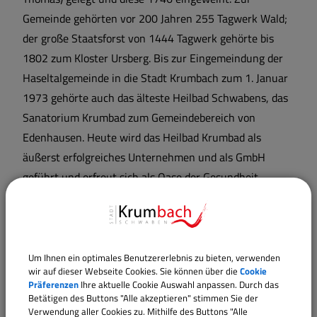
Gemeinde gehörten vor 200 Jahren 255 Tagwerk Wald;
der große Staatsforst von 1444 Tagwerk gehörte bis
1802 zum Kloster Ursberg. Bis zur Eingemeindung der
Haseltalgemeinde in die Stadt Krumbach zum 1. Januar
1973 gehörte auch das älteste Heilbad Schwabens, das
Sanatorium Krumbad zum Gemeindebereich von
Edenhausen. Heute wird das Heilbad Krumbad als
äußerst erfolgreiches Unternehmen und als GmbH
geführt und erfreut sich als Oase der Gesundheit
großen Interesses seitens Erholungssuchender und
Kurgäste. Einzigartig ist auch die Heilkraft des
Krumbader Badsteins. Er ist Grundlage zahlreicher
Therapien, ebenso wie die traditionelle Kneipp-Therapie.
Um Ihnen ein optimales Benutzererlebnis zu bieten, verwenden
wir auf dieser Webseite Cookies. Sie können über die
Cookie
Präferenzen
Ihre aktuelle Cookie Auswahl anpassen. Durch das
Betätigen des Buttons "Alle akzeptieren" stimmen Sie der
Verwendung aller Cookies zu. Mithilfe des Buttons "Alle