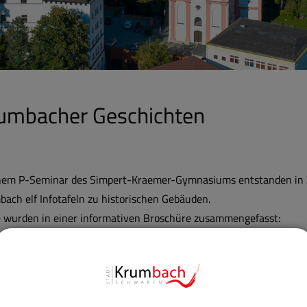
umbacher Geschichten
inem P-Seminar des Simpert-Kraemer-Gymnasiums entstanden in 
ach elf Infotafeln zu historischen Gebäuden.
e wurden in einer informativen Broschüre zusammengefasst:
wnload: