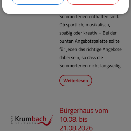
Angebote für die
Sommerferien enthalten sind.
Ob sportlich, musikalisch,
spaßig oder kreativ – Bei der
bunten Angebotspalette sollte
für jeden das richtige Angebote
dabei sein, so dass die
Sommerferien nicht langweilig.
Weiterlesen
Bürgerhaus vom
10.08. bis
21.08.2026