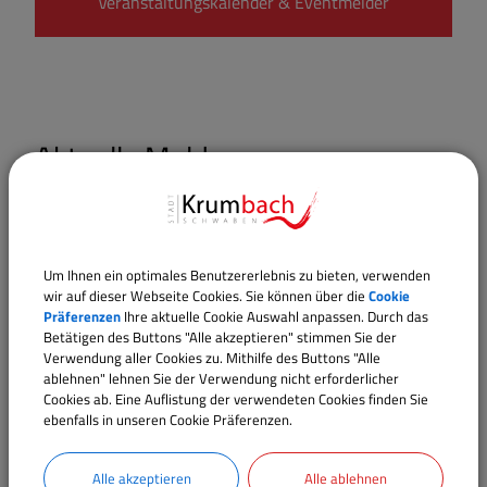
Veranstaltungskalender & Eventmelder
Aktuelle Meldungen
Das
Sommerferienprogra
Um Ihnen ein optimales Benutzererlebnis zu bieten, verwenden
mm 2026 ist
wir auf dieser Webseite Cookies. Sie können über die
Cookie
verfügbar!
Präferenzen
Ihre aktuelle Cookie Auswahl anpassen. Durch das
Betätigen des Buttons "Alle akzeptieren" stimmen Sie der
Verwendung aller Cookies zu. Mithilfe des Buttons "Alle
Wie jedes Jahr gibt es ein von
ablehnen" lehnen Sie der Verwendung nicht erforderlicher
der Jugendpflege
Cookies ab. Eine Auflistung der verwendeten Cookies finden Sie
ebenfalls in unseren Cookie Präferenzen.
zusammengestelltes
Programmheft, in welchem
Alle akzeptieren
Alle ablehnen
zahlreiche abwechslungsreiche