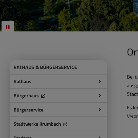
Or
RATHAUS & BÜRGERSERVICE
Bei d
Rathaus
ausge
Stad
Bürgerhaus
Es k
Bürgerservice
Vero
Stadtwerke Krumbach