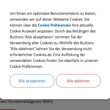
kauf eines städtischen Grundstückes; Baupl
Um Ihnen ein optimales Benutzererlebnis zu bieten,
verwenden wir auf dieser Webseite Cookies. Sie
können über die
Cookie Präferenzen
Ihre aktuelle
Stadt Krumbach verkauft einen Bauplatz für ein Wohngebäude mi
Cookie Auswahl anpassen. Durch das Betätigen des
teil Attenhausen. Das Grundstück hat eine Größe von 634 m² und
Buttons "Alle akzeptieren" stimmen Sie der
 somit bei 95.100,00 €.
Verwendung aller Cookies zu. Mithilfe des Buttons
"Alle ablehnen" lehnen Sie der Verwendung nicht
iterlesen
erforderlicher Cookies ab. Eine Auflistung der
verwendeten Cookies finden Sie ebenfalls in unseren
Cookie Präferenzen.
teilung der Stadt Krumbach vom 01.02.2026
Alle akzeptieren
Alle ablehnen
liche Bekanntmachung über das Widerspruchsrecht gegen die We
sjubiläen, an Adressbuchverlage, an das Bundesamt für Wehrpflich
 dem Bundesmeldegesetz (BMG)