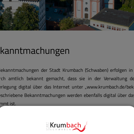
kanntmachungen
Bekanntmachungen der Stadt Krumbach (Schwaben) erfolgen in
rch amtlich bekannt gemacht, dass sie in der Verwaltung d
erlegung digital über das Internet unter „www.krumbach.de/be
eschriebene Bekanntmachungen werden ebenfalls digital über das
mmt ist.
Bekanntmachungen werden zusätzlich an den Amtstafeln der Stadt
ekanntmachungen in den Mittelschwäbischen Nachrichten erfolgt 