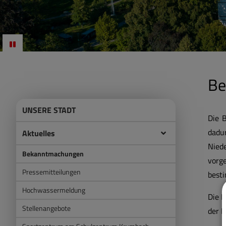
Be
UNSERE STADT
Die 
dadu
Aktuelles
Nied
Bekanntmachungen
vorg
Pressemitteilungen
besti
Hochwassermeldung
Die 
Stellenangebote
der B