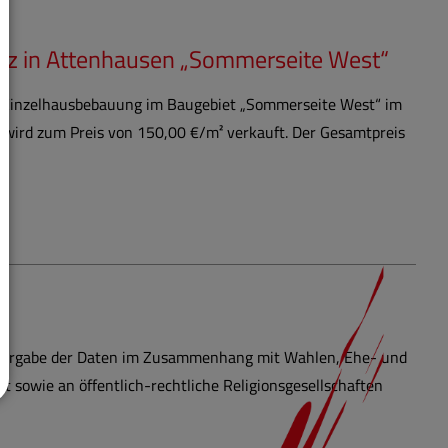
atz in Attenhausen „Sommerseite West“
t Einzelhausbebauung im Baugebiet „Sommerseite West“ im
 wird zum Preis von 150,00 €/m² verkauft. Der Gesamtpreis
itergabe der Daten im Zusammenhang mit Wahlen, Ehe- und
t sowie an öffentlich-rechtliche Religionsgesellschaften