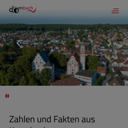
UNSERE STADT
RATHAUS &
BÜRGERSERVICE
BILDUNG & SOZIALES
WIRTSCHAFT & BAUEN
Zahlen und Fakten aus
FREIZEIT & TOURISMUS