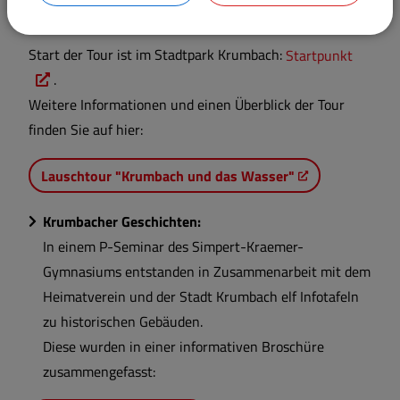
hören.
Start der Tour ist im Stadtpark Krumbach:
Startpunkt
.
Weitere Informationen und einen Überblick der Tour
finden Sie auf hier:
Lauschtour "Krumbach und das Wasser"
Krumbacher Geschichten:
In einem P-Seminar des Simpert-Kraemer-
Gymnasiums entstanden in Zusammenarbeit mit dem
Heimatverein und der Stadt Krumbach elf Infotafeln
zu historischen Gebäuden.
Diese wurden in einer informativen Broschüre
zusammengefasst: