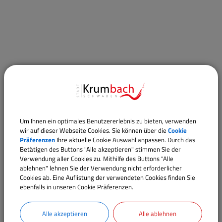
Lauschtour:
Erleben Sie Krumbach individuell und kostenlos mit der
Um Ihnen ein optimales Benutzererlebnis zu bieten, verwenden
Bayerisch-Schwaben-Lauschtour-App. Nach dem
wir auf dieser Webseite Cookies. Sie können über die
Cookie
Präferenzen
Ihre aktuelle Cookie Auswahl anpassen. Durch das
Download können Sie die Tour offline nutzen. Bei
Betätigen des Buttons "Alle akzeptieren" stimmen Sie der
aktiviertem GPS starten die Audiobeiträge automatisch
Verwendung aller Cookies zu. Mithilfe des Buttons "Alle
ablehnen" lehnen Sie der Verwendung nicht erforderlicher
an den jeweiligen Stationen.
Cookies ab. Eine Auflistung der verwendeten Cookies finden Sie
ebenfalls in unseren Cookie Präferenzen.
Tipp: Verwenden Sie Kopfhörer, um die spannenden
Geschichten auch bei Umgebungsgeräuschen gut zu
Alle akzeptieren
Alle ablehnen