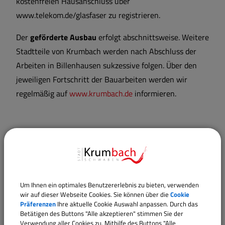
kostenfreien Hausanschluss über
www.telekom.de/glasfaser zu registrieren.
Der
geförderte Ausbau
erfolgt abschnittsweise. Weitere
Stadtteile von Krumbach werden nach Abschluss der
Arbeiten in Billenhausen sukzessive folgen. Über den
jeweiligen Fortschritt der Bauarbeiten werden wir
regelmäßig auf
www.krumbach.de
informieren.
Um Ihnen ein optimales Benutzererlebnis zu bieten, verwenden
wir auf dieser Webseite Cookies. Sie können über die
Cookie
Präferenzen
Ihre aktuelle Cookie Auswahl anpassen. Durch das
Betätigen des Buttons "Alle akzeptieren" stimmen Sie der
Verwendung aller Cookies zu. Mithilfe des Buttons "Alle